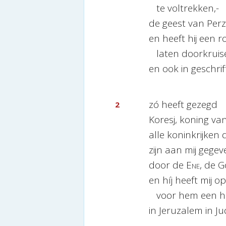
te voltrekken,-
de geest van Perz
en heeft hij een r
laten doorkruis
en ook in geschrif
zó heeft gezegd
2
Koresj, koning van
alle koninkrijken
zijn aan mij gegev
door de
Ene
, de 
en híj heeft mij 
voor hem een hu
in Jeruzalem in Ju