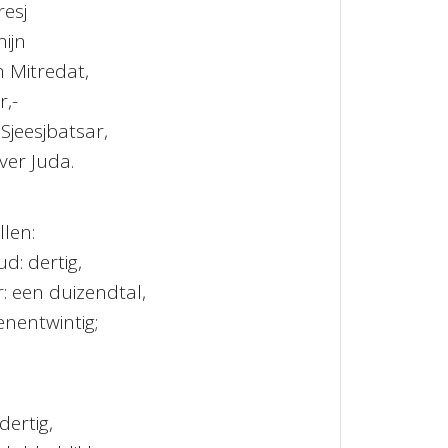
resj
hijn
 Mitredat,
,-
 Sjeesjbatsar,
ver Juda.
llen:
: dertig,
r: een duizendtal,
enentwintig;
dertig,