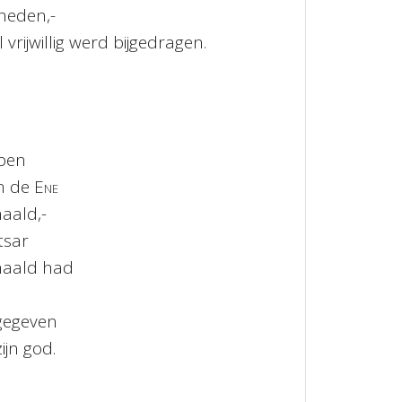
heden,-
 vrijwillig werd bijgedragen.
rpen
n de
Ene
aald,-
tsar
haald had
gegeven
ijn god.