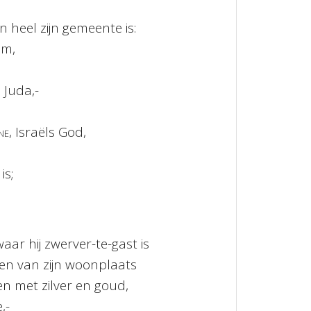
n heel zijn gemeente is:
em,
 Juda,-
ne
, Israëls God,
is;
waar hij zwerver-te-gast is
n van zijn woonplaats
 met zilver en goud,
,-