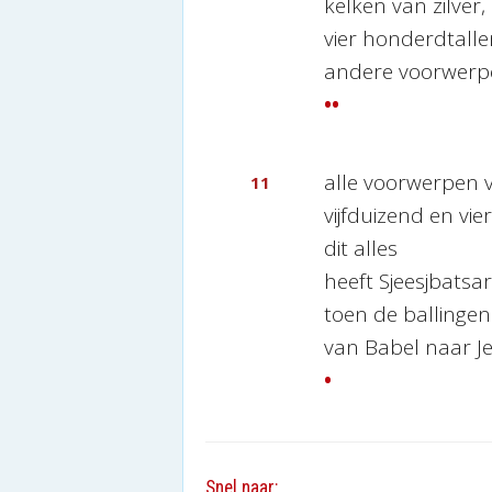
kelken van zilver,
vier honderdtalle
andere voorwerpe
••
alle voorwerpen v
11
vijfduizend en vi
dit alles
heeft Sjeesjbats
toen de balling
van Babel naar J
•
Snel naar: