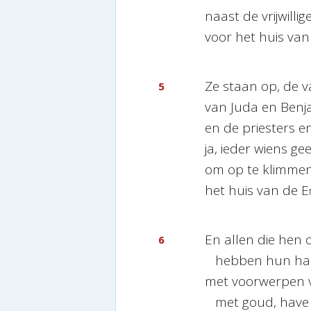
naast de vrijwillig
voor het huis van
Ze staan op, de 
5
van Juda en Benj
en de priesters en
ja, ieder wiens g
om op te klimme
het huis van de
E
En allen die hen
6
hebben hun han
met voorwerpen va
met goud, have 