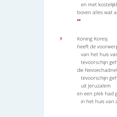
en met kostelijk
boven alles wat al
••
Koning Koresj
7
heeft de voorwe
van het huis va
tevoorschijn geh
die Nevoechadne
tevoorschijn ge
uit Jeruzalem
en een plek had 
in het huis van z