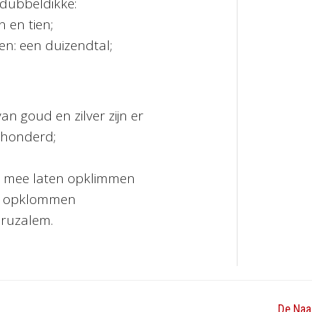
 dubbeldikke:
n en tien;
n: een duizendtal;
an goud en zilver zijn er
erhonderd;
ar mee laten opklimmen
en opklommen
eruzalem.
De Naa