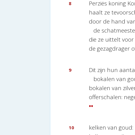
Perziës koning Ko
8
haalt ze tevoorsc
door de hand van
de schatmeester
die ze uittelt voor
de gezagdrager o
Dit zijn hun aanta
9
bokalen van goud
bokalen van zilve
offerschalen: neg
••
kelken van goud: 
10