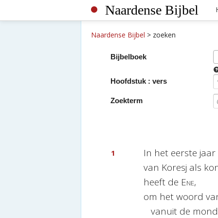
Naardense Bijbel
Naardense Bijbel
>
zoeken
Bijbelboek
Hoofdstuk : vers
Zoekterm
In het eerste jaar
1
van Koresj als ko
heeft de
Ene
,
om het woord va
vanuit de mond 