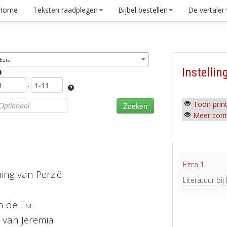
Home
Teksten raadplegen
Bijbel bestellen
De vertaler
Ezra
Instellin
:
Toon print
Meer cont
Ezra 1
ning van Perzië
Literatuur bij
n de
Ene
van Jeremia