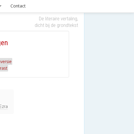
Contact
De literaire vertaling,
dicht bij de grondtekst
gen
versie
rast
 Ezra