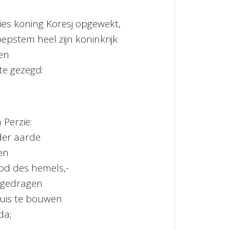
iës koning Koresj opgewekt,
oepstem heel zijn koninkrijk
en
te gezegd:
 Perzië:
 der aarde
en
God des hemels,-
opgedragen
is te bouwen
da;