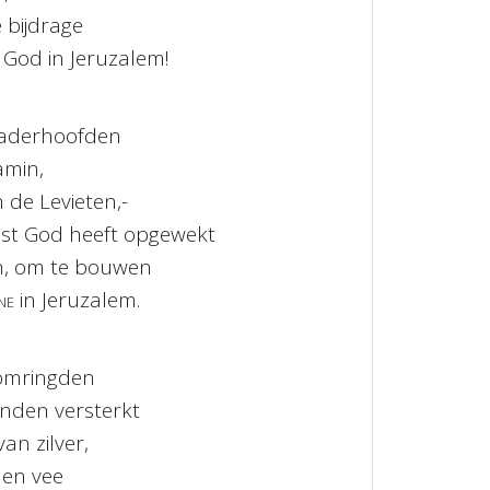
e bijdrage
 God in Jeruzalem!
vaderhoofden
amin,
 de Levieten,-
eest God heeft opgewekt
n, om te bouwen
ne
in Jeruzalem.
 omringden
den versterkt
n zilver,
en vee