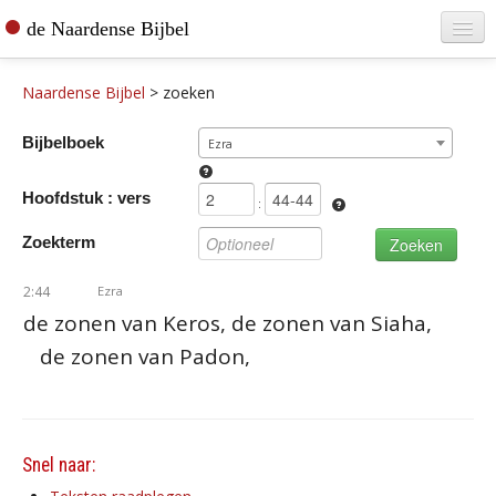
de Naardense Bijbel
Home
Naardense Bijbel
>
zoeken
Teksten raadplegen
Bijbelboek
Ezra
Bijbel bestellen
Hoofdstuk : vers
De vertaler
:
Zoekterm
Contact
2:44
Ezra
de zonen van Keros, de zonen van Siaha,
de zonen van Padon,
Snel naar: