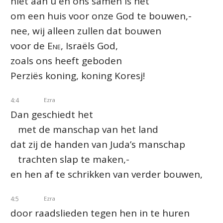
niet aan u en ons samen is het
om een huis voor onze God te bouwen,-
nee, wij alleen zullen dat bouwen
voor de
Ene
, Israëls God,
zoals ons heeft geboden
Perziës koning, koning Koresj!
4:4
Ezra
Dan geschiedt het
met de manschap van het land
dat zij de handen van Juda’s manschap
trachten slap te maken,-
en hen af te schrikken van verder bouwen,
4:5
Ezra
door raadslieden tegen hen in te huren