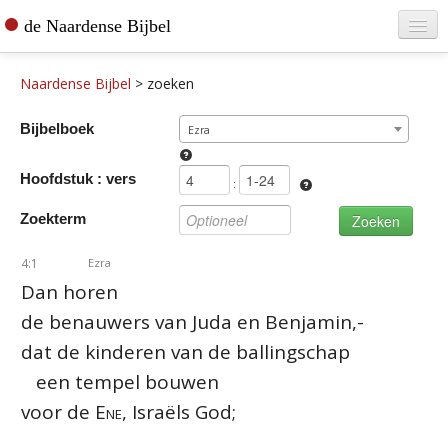
de Naardense Bijbel
Home
Naardense Bijbel
>
zoeken
Teksten raadplegen
Bijbelboek
Ezra
Bijbel bestellen
Hoofdstuk : vers
De vertaler
:
Zoekterm
Contact
4:1
Ezra
Dan horen
de benauwers van Juda en Benjamin,-
dat de kinderen van de ballingschap
een tempel bouwen
voor de
Ene
, Israëls God;