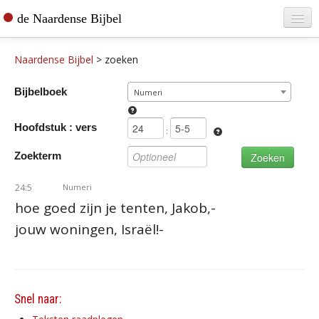
de Naardense Bijbel
Home
Naardense Bijbel
>
zoeken
Teksten raadplegen
Bijbelboek
Numeri
Bijbel bestellen
Hoofdstuk : vers
De vertaler
:
Zoekterm
Contact
24:5
Numeri
hoe goed zijn je tenten, Jakob,-
jouw woningen, Israël!-
Snel naar: