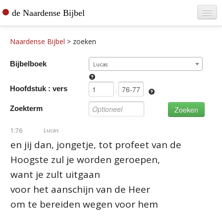
de Naardense Bijbel
Home
Naardense Bijbel
>
zoeken
Teksten raadplegen
Bijbelboek
Lucas
Bijbel bestellen
Hoofdstuk : vers
De vertaler
:
Zoekterm
Contact
1:76
Lucas
en jij dan, jongetje, tot profeet van de
Hoogste zul je worden geroepen,
want je zult uitgaan
voor het aanschijn van de Heer
om te bereiden wegen voor hem