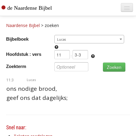
de Naardense Bijbel
Home
Naardense Bijbel
>
zoeken
Teksten raadplegen
Bijbelboek
Lucas
Bijbel bestellen
Hoofdstuk : vers
De vertaler
:
Zoekterm
Contact
11:3
Lucas
ons nodige brood,
geef ons dat dagelijks;
Snel naar: