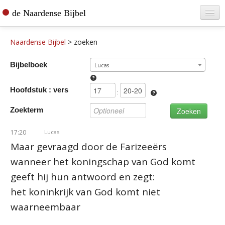
de Naardense Bijbel
Home
Naardense Bijbel
>
zoeken
Teksten raadplegen
Bijbelboek
Lucas
Bijbel bestellen
Hoofdstuk : vers
De vertaler
:
Zoekterm
Contact
17:20
Lucas
Maar gevraagd door de Farizeeërs
wanneer het koningschap van God komt
geeft hij hun antwoord en zegt:
het koninkrijk van God komt niet
waarneembaar