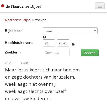
de Naardense Bijbel
Home
Naardense Bijbel
>
zoeken
Teksten raadplegen
Bijbelboek
Lucas
Bijbel bestellen
Hoofdstuk : vers
De vertaler
:
Zoekterm
Contact
23:28
Lucas
Maar Jezus keert zich naar hen om
en zegt: dochters van Jeruzalem,
weeklaagt niet over mij;
weeklaagt slechts over uzelf
en over uw kinderen,