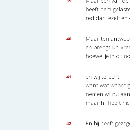
Maar een van de
39
heeft hem gelaster
red dan jezelf en 
Maar ten antwoor
40
en brengt uit: vree
hoewel je in dit o
en wíj terecht
41
want wat waardig 
nemen wij nu aan
maar híj heeft ni
En hij heeft gezeg
42