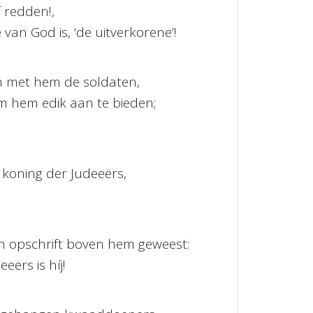
f redden!,
e van God is, ‘de uitverkorene’!
 met hem de soldaten,
m hem edik aan te bieden;
de koning der Judeeërs,
en opschrift boven hem geweest:
eërs is híj!