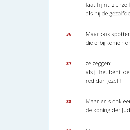
laat hij nu zichzel
als híj de gezalfd
Maar ook spotten
36
die erbij komen o
ze zeggen:
37
als jíj het bént: 
red dan jezelf!
Maar er is ook e
38
de koning der Jude