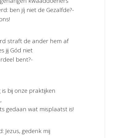
 gehangen kwaaddoeners
d: ben jíj niet de Gezalfde?-
ons!
d straft de ander hem af
s jij Gód niet
ordeel bent?-
is bij onze praktijken
,
ets gedaan wat misplaatst is!
d: Jezus, gedenk mij