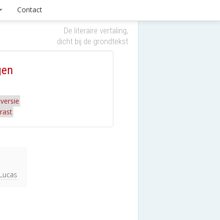
Contact
De literaire vertaling,
dicht bij de grondtekst
gen
versie
rast
 Lucas