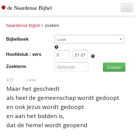
de Naardense Bijbel
Home
Naardense Bijbel
>
zoeken
Teksten raadplegen
Bijbelboek
Lucas
Bijbel bestellen
Hoofdstuk : vers
De vertaler
:
Zoekterm
Contact
3:21
Lucas
Maar het geschiedt
als heel de gemeenschap wordt gedoopt
en ook Jezus wordt gedoopt
en aan het bidden is,
dat de hemel wordt geopend