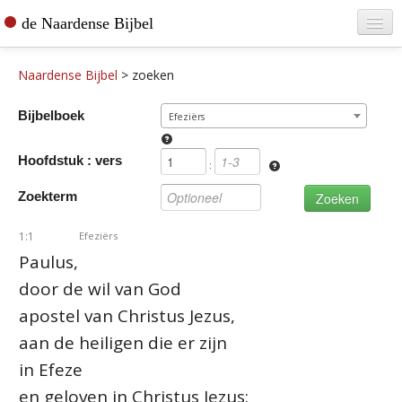
de Naardense Bijbel
Home
Naardense Bijbel
>
zoeken
Teksten raadplegen
Bijbelboek
Efeziërs
Bijbel bestellen
Hoofdstuk : vers
De vertaler
:
Zoekterm
Contact
1:1
Efeziërs
Paulus,
door de wil van God
apostel van Christus Jezus,
aan de heiligen die er zijn
in Efeze
en geloven in Christus Jezus: