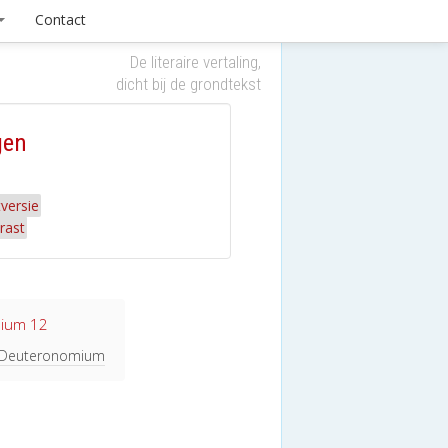
Contact
De literaire vertaling,
dicht bij de grondtekst
gen
versie
rast
ium 12
ij Deuteronomium