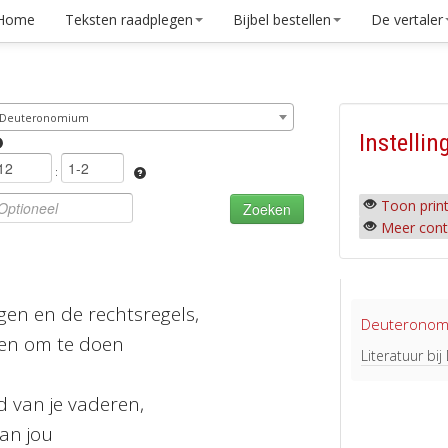
Home
Teksten raadplegen
Bijbel bestellen
De vertaler
Deuteronomium
Instellin
:
Toon print
Meer cont
ingen en de rechtsregels,
Deuteronom
ken om te doen
Literatuur b
d van je vaderen,
an jou