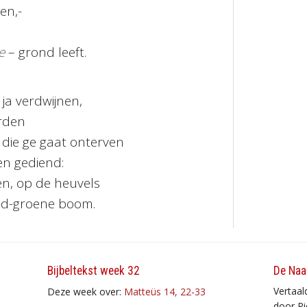
en,-
e
– grond leeft.
 ja verdwijnen,
rden
 die ge gaat onterven
n gediend:
gen, op de heuvels
ijd-groene boom.
Bijbeltekst week 32
De Naa
Vertaal
Deze week over:
Matteüs 14, 22-33
door Pi