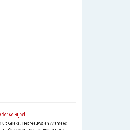
rdense Bijbel
d uit Grieks, Hebreeuws en Aramees
eter Oussoren en uitgegeven door