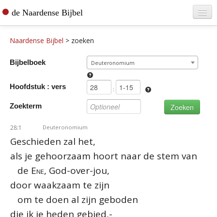
de Naardense Bijbel
Home
Naardense Bijbel
>
zoeken
Teksten raadplegen
Bijbelboek
Deuteronomium
Bijbel bestellen
Hoofdstuk : vers
De vertaler
:
Zoekterm
Contact
28:1
Deuteronomium
Geschieden zal het,
als je gehoorzaam hoort naar de stem van
de
Ene
, God-over-jou,
door waakzaam te zijn
om te doen al zijn geboden
die ik je heden gebied,-