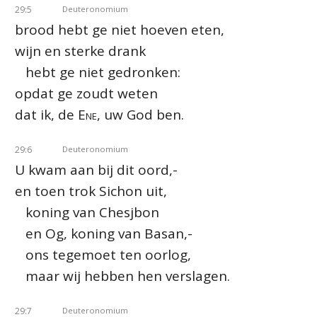
29:5
Deuteronomium
brood hebt ge niet hoeven eten,
wijn en sterke drank
hebt ge niet gedronken:
opdat ge zoudt weten
dat ik, de
Ene
, uw God ben.
29:6
Deuteronomium
U kwam aan bij dit oord,-
en toen trok Sichon uit,
koning van Chesjbon
en Og, koning van Basan,-
ons tegemoet ten oorlog,
maar wij hebben hen verslagen.
29:7
Deuteronomium