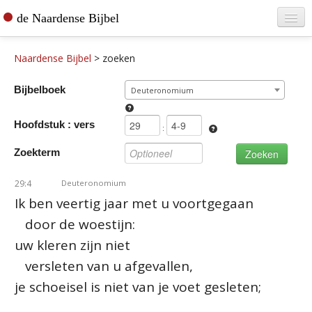
de Naardense Bijbel
Home
Naardense Bijbel
>
zoeken
Teksten raadplegen
Bijbelboek
Deuteronomium
Bijbel bestellen
Hoofdstuk : vers
De vertaler
:
Zoekterm
Contact
29:4
Deuteronomium
Ik ben veertig jaar met u voortgegaan
door de woestijn:
uw kleren zijn niet
versleten van u afgevallen,
je schoeisel is niet van je voet gesleten;