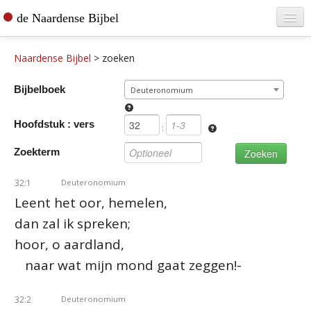
de Naardense Bijbel
Home
Naardense Bijbel
>
zoeken
Teksten raadplegen
Bijbelboek
Deuteronomium
Bijbel bestellen
Hoofdstuk : vers
De vertaler
:
Zoekterm
Contact
32:1
Deuteronomium
Leent het oor, hemelen,
dan zal ik spreken;
hoor, o aardland,
naar wat mijn mond gaat zeggen!-
32:2
Deuteronomium