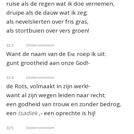
ruise als de regen wat ik doe vernemen,
druipe als de dauw wat ik zeg;
als nevelslierten over fris gras,
als stortbuien over vers groen!
32:3
Deuteronomium
Want de naam van de
Ene
roep ik uit:
gunt grootheid aan onze God!-
32:4
Deuteronomium
de Rots, volmaakt in zijn werk!-
want al zijn wegen leiden naar recht;
een godheid van trouw en zonder bedrog,
een
tsadiek
,- een oprechte is hij!
32:5
Deuteronomium