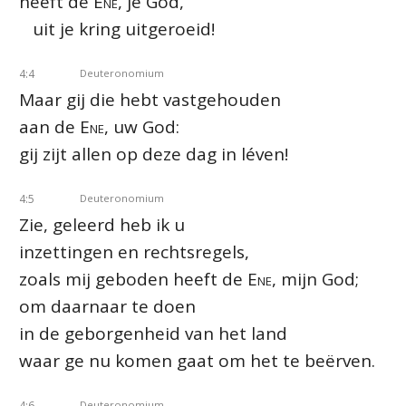
heeft de
Ene
, je God,
uit je kring uitgeroeid!
4:4
Deuteronomium
Maar gij die hebt vastgehouden
aan de
Ene
, uw God:
gij zijt allen op deze dag in léven!
4:5
Deuteronomium
Zie, geleerd heb ik u
inzettingen en rechtsregels,
zoals mij geboden heeft de
Ene
, mijn God;
om daarnaar te doen
in de geborgenheid van het land
waar ge nu komen gaat om het te beërven.
4:6
Deuteronomium