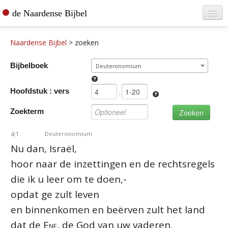
de Naardense Bijbel
Home
Naardense Bijbel
>
zoeken
Teksten raadplegen
Bijbelboek
Deuteronomium
Bijbel bestellen
Hoofdstuk : vers
De vertaler
:
Zoekterm
Contact
4:1
Deuteronomium
Nu dan, Israël,
hoor naar de inzettingen en de rechtsregels
die ik u leer om te doen,-
opdat ge zult leven
en binnenkomen en beërven zult het land
dat de
Ene
, de God van uw vaderen,