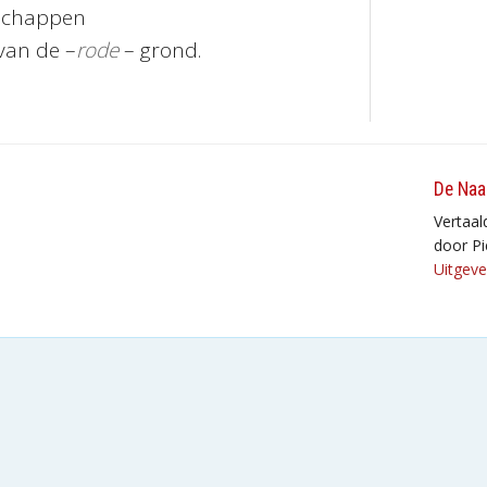
schappen
van de –
rode
– grond.
De Naa
Vertaal
door Pi
Uitgeve