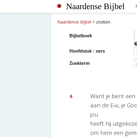
Naardense Bijbel
Naardense Bijbel
>
zoeken
Bijbelboek
Hoofdstuk : vers
Zoekterm
Want je bent een 
6
aan de
Ene
, je God
jou
heeft hij uitgekoz
om hem een geme