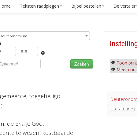
Home
Teksten raadplegen
Bijbel bestellen
De vertaler
Deuteronomium
Instellin
:
Toon print
Meer cont
gemeente, toegeheiligd
Deuteronom
;
Literatuur b
en, de
Ene
, je God,
ente te wezen, kostbaarder