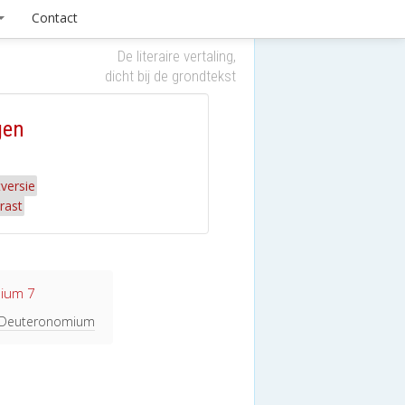
Contact
De literaire vertaling,
dicht bij de grondtekst
gen
versie
rast
ium 7
ij Deuteronomium