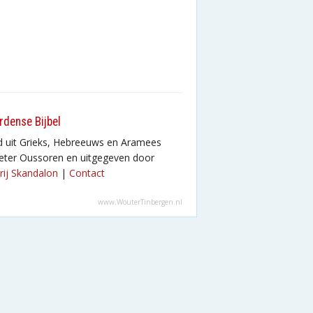
rdense Bijbel
d uit Grieks, Hebreeuws en Aramees
eter Oussoren en uitgegeven door
rij Skandalon
|
Contact
www.WouterTinbergen.nl