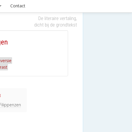
Contact
De literaire vertaling,
dicht bij de grondtekst
gen
versie
rast
3
 Filippenzen