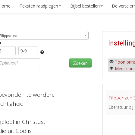
Home
Teksten raadplegen
Bijbel bestellen
De vertaler
Filippenzen
Instellin
:
Toon print
Meer cont
bevonden te worden;
Filippenzen 
echtigheid
Literatuur bij
eloof in Christus,
ie uit God is