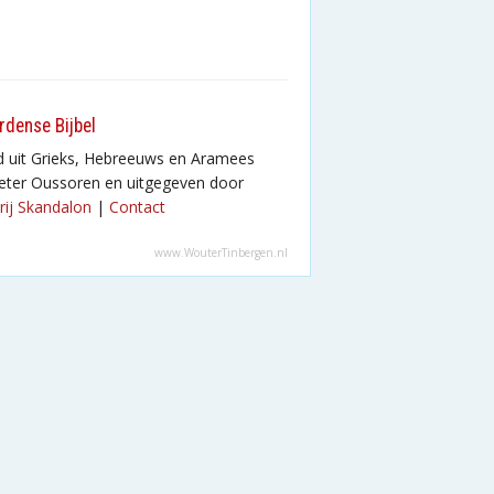
rdense Bijbel
d uit Grieks, Hebreeuws en Aramees
eter Oussoren en uitgegeven door
rij Skandalon
|
Contact
www.WouterTinbergen.nl