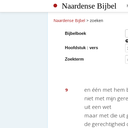
Naardense Bijbel
Naardense Bijbel
>
zoeken
Bijbelboek
Hoofdstuk : vers
Zoekterm
en één met hem 
9
niet met mijn ger
uit een wet
maar met die uit g
de gerechtigheid d