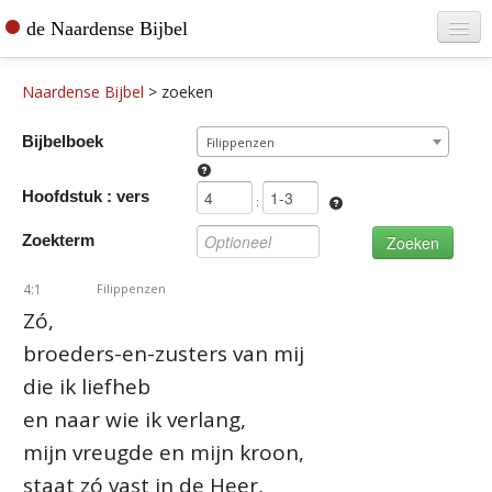
de Naardense Bijbel
Home
Naardense Bijbel
>
zoeken
Teksten raadplegen
Bijbelboek
Filippenzen
Bijbel bestellen
Hoofdstuk : vers
De vertaler
:
Zoekterm
Contact
4:1
Filippenzen
Zó,
broeders-en-zusters van mij
die ik liefheb
en naar wie ik verlang,
mijn vreugde en mijn kroon,
staat zó vast in de Heer,