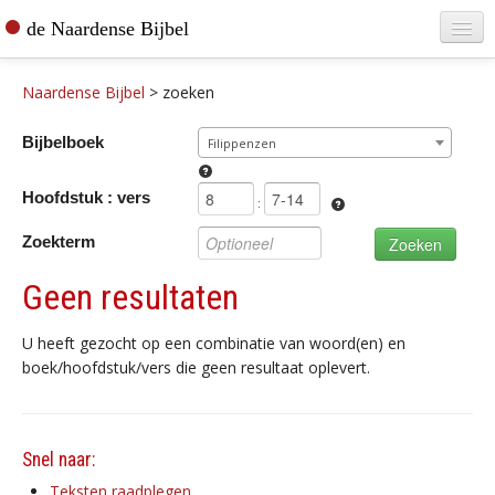
de Naardense Bijbel
Home
Naardense Bijbel
>
zoeken
Teksten raadplegen
Bijbelboek
Filippenzen
Bijbel bestellen
Hoofdstuk : vers
De vertaler
:
Zoekterm
Contact
Geen resultaten
U heeft gezocht op een combinatie van woord(en) en
boek/hoofdstuk/vers die geen resultaat oplevert.
Snel naar:
Teksten raadplegen