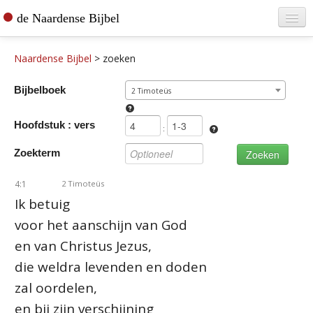
de Naardense Bijbel
Home
Naardense Bijbel
>
zoeken
Teksten raadplegen
Bijbelboek
2 Timoteüs
Bijbel bestellen
Hoofdstuk : vers
De vertaler
:
Zoekterm
Contact
4:1
2 Timoteüs
Ik betuig
voor het aanschijn van God
en van Christus Jezus,
die weldra levenden en doden
zal oordelen,
en bij zijn verschijning