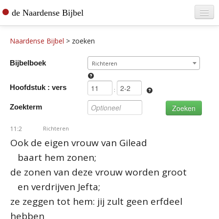
de Naardense Bijbel
Home
Naardense Bijbel
>
zoeken
Teksten raadplegen
Bijbelboek
Richteren
Bijbel bestellen
Hoofdstuk : vers
De vertaler
:
Zoekterm
Contact
11:2
Richteren
Ook de eigen vrouw van Gilead
baart hem zonen;
de zonen van deze vrouw worden groot
en verdrijven Jefta;
ze zeggen tot hem: jij zult geen erfdeel
hebben