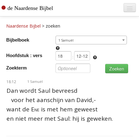
de Naardense Bijbel
Home
Naardense Bijbel
>
zoeken
Teksten raadplegen
Bijbelboek
1 Samuël
Bijbel bestellen
Hoofdstuk : vers
De vertaler
:
Zoekterm
Contact
18:12
1 Samuël
Dan wordt Saul bevreesd
voor het aanschijn van David,-
want de
Ene
is met hem geweest
en niet meer met Saul: hij is geweken.