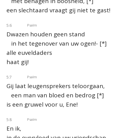
met behagen in boosheid, [*]
een slechtaard vraagt gij niet te gast!
5:6
Psalm
Dwazen houden geen stand
in het tegenover van uw ogen!- [*]
alle euveldaders
haat gij!
5:7
Psalm
Gij laat leugensprekers teloorgaan,
een man van bloed en bedrog [*]
is een gruwel voor u, Ene!
5:8
Psalm
En ik,
in de overvloed van uw vriendschap