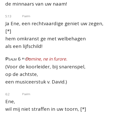
de minnaars van uw naam!
5:13
Psalm
Ja Ene, een rechtvaardige geniet uw zegen,
[*]
hem omkranst ge met welbehagen
als een lijfschild!
Psalm 6 •
Domine, ne in furore.
6:1
Psalm
(Voor de koorleider, bij snarenspel,
op de achtste,
een musiceerstuk v. David.)
6:2
Psalm
Ene,
wil mij niet straffen in uw toorn, [*]