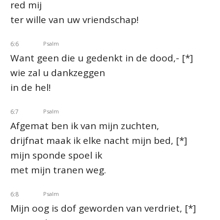
red mij
ter wille van uw vriendschap!
6:6
Psalm
Want geen die u gedenkt in de dood,- [*]
wie zal u dankzeggen
in de hel!
6:7
Psalm
Afgemat ben ik van mijn zuchten,
drijfnat maak ik elke nacht mijn bed, [*]
mijn sponde spoel ik
met mijn tranen weg.
6:8
Psalm
Mijn oog is dof geworden van verdriet, [*]