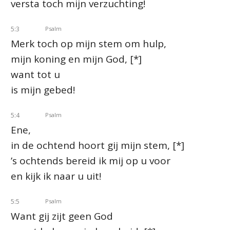
versta toch mijn verzuchting!
5:3
Psalm
Merk toch op mijn stem om hulp,
mijn koning en mijn God, [*]
want tot u
is mijn gebed!
5:4
Psalm
Ene,
in de ochtend hoort gij mijn stem, [*]
’s ochtends bereid ik mij op u voor
en kijk ik naar u uit!
5:5
Psalm
Want gij zijt geen God