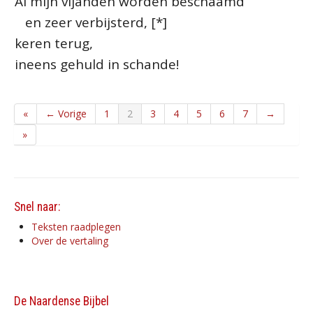
Al mijn vijanden worden beschaamd
en zeer verbijsterd, [*]
keren terug,
ineens gehuld in schande!
«
← Vorige
1
2
3
4
5
6
7
→
»
Snel naar:
Teksten raadplegen
Over de vertaling
De Naardense Bijbel