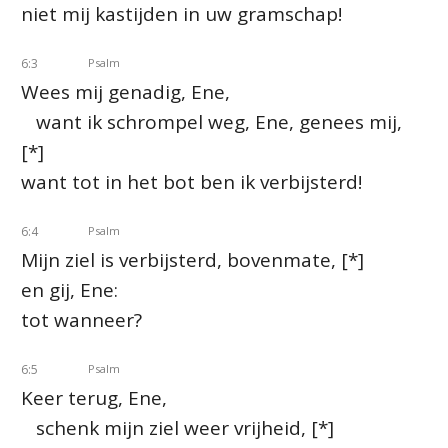
niet mij kastijden in uw gramschap!
6:3
Psalm
Wees mij genadig, Ene,
want ik schrompel weg, Ene, genees mij,
[*]
want tot in het bot ben ik verbijsterd!
6:4
Psalm
Mijn ziel is verbijsterd, bovenmate, [*]
en gij, Ene:
tot wanneer?
6:5
Psalm
Keer terug, Ene,
schenk mijn ziel weer vrijheid, [*]