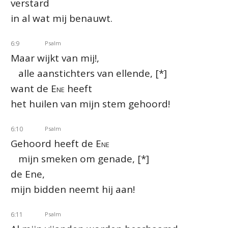
verstard
in al wat mij benauwt.
6:9
Psalm
Maar wijkt van mij!,
alle aanstichters van ellende, [*]
want de
Ene
heeft
het huilen van mijn stem gehoord!
6:10
Psalm
Gehoord heeft de
Ene
mijn smeken om genade, [*]
de Ene,
mijn bidden neemt hij aan!
6:11
Psalm