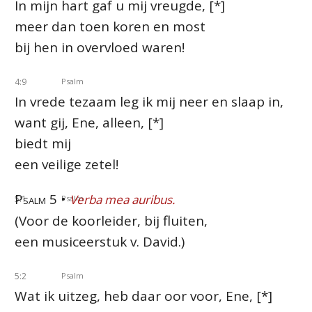
In mijn hart gaf u mij vreugde, [*]
meer dan toen koren en most
bij hen in overvloed waren!
4:9
Psalm
In vrede tezaam leg ik mij neer en slaap in,
want gij, Ene, alleen, [*]
biedt mij
een veilige zetel!
Psalm 5 •
Verba mea auribus.
5:1
Psalm
(Voor de koorleider, bij fluiten,
een musiceerstuk v. David.)
5:2
Psalm
Wat ik uitzeg, heb daar oor voor, Ene, [*]