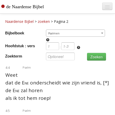
de Naardense Bijbel
Home
Naardense Bijbel
>
zoeken
>
Pagina 2
Teksten raadplegen
Bijbelboek
Psalmen
Bijbel bestellen
Hoofdstuk : vers
De vertaler
:
Zoekterm
Contact
4:4
Psalm
Weet
dat de
Ene
onderscheidt wie zijn vriend is, [*]
de
Ene
zal horen
als ik tot hem roep!
4:5
Psalm