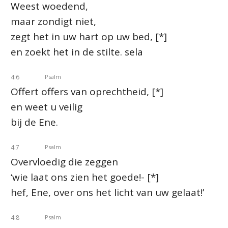
Weest woedend,
maar zondigt niet,
zegt het in uw hart op uw bed, [*]
en zoekt het in de stilte.
sela
4:6
Psalm
Offert offers van oprechtheid, [*]
en weet u veilig
bij de Ene.
4:7
Psalm
Overvloedig die zeggen
‘wie laat ons zien het goede!- [*]
hef, Ene, over ons het licht van uw gelaat!’
4:8
Psalm