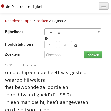
de Naardense Bijbel
Home
Naardense Bijbel
>
zoeken
>
Pagina 2
Teksten raadplegen
Bijbelboek
Handelingen
Bijbel bestellen
Hoofdstuk : vers
De vertaler
:
Zoekterm
Contact
17:31
Handelingen
omdat hij een dag heeft vastgesteld
waarop hij weldra
‘het bewoonde zal oordelen
in rechtvaardigheid’
(Ps. 98,9)
,
in een man die hij heeft aangewezen
en die hij voor allen