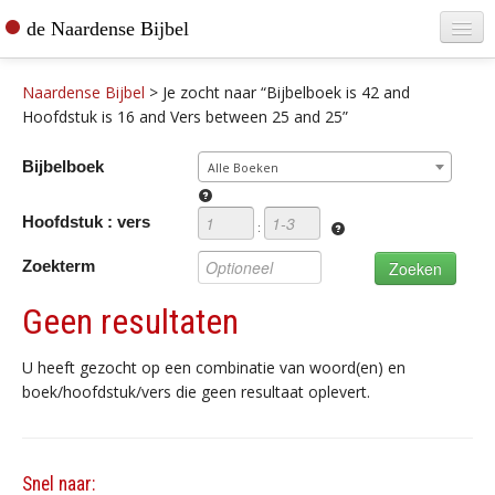
de Naardense Bijbel
Home
Naardense Bijbel
>
Je zocht naar “Bijbelboek is 42 and
Teksten raadplegen
Hoofdstuk is 16 and Vers between 25 and 25”
Bijbel bestellen
Bijbelboek
Alle Boeken
De vertaler
Hoofdstuk : vers
:
Contact
Zoekterm
Geen resultaten
U heeft gezocht op een combinatie van woord(en) en
boek/hoofdstuk/vers die geen resultaat oplevert.
Snel naar: