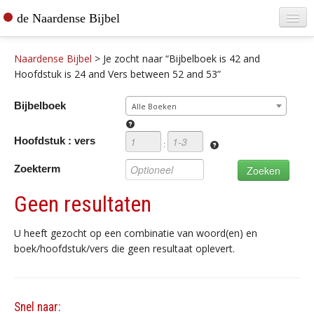
de Naardense Bijbel
Home
Naardense Bijbel
>
Je zocht naar “Bijbelboek is 42 and
Teksten raadplegen
Hoofdstuk is 24 and Vers between 52 and 53”
Bijbel bestellen
Bijbelboek
Alle Boeken
De vertaler
Hoofdstuk : vers
:
Contact
Zoekterm
Geen resultaten
U heeft gezocht op een combinatie van woord(en) en
boek/hoofdstuk/vers die geen resultaat oplevert.
Snel naar: