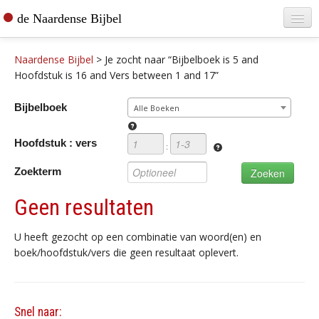
de Naardense Bijbel
Home
Naardense Bijbel
>
Je zocht naar “Bijbelboek is 5 and
Teksten raadplegen
Hoofdstuk is 16 and Vers between 1 and 17”
Bijbel bestellen
Bijbelboek
Alle Boeken
De vertaler
Hoofdstuk : vers
:
Contact
Zoekterm
Geen resultaten
U heeft gezocht op een combinatie van woord(en) en
boek/hoofdstuk/vers die geen resultaat oplevert.
Snel naar: