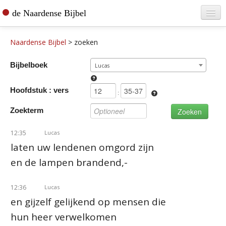
de Naardense Bijbel
Home
Naardense Bijbel
>
zoeken
Teksten raadplegen
Bijbelboek
Lucas
Bijbel bestellen
Hoofdstuk : vers
De vertaler
:
Zoekterm
Contact
12:35
Lucas
laten uw lendenen omgord zijn
en de lampen brandend,-
12:36
Lucas
en gijzelf gelijkend op mensen die
hun heer verwelkomen