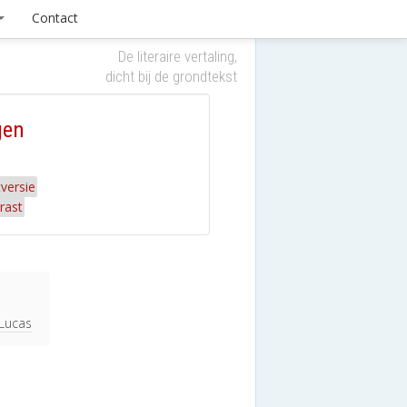
Contact
De literaire vertaling,
dicht bij de grondtekst
gen
versie
rast
 Lucas