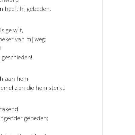
 heeft hij gebeden,
s ge wilt,
eker van mij weg;
il
 geschieden!
ch aan hem
hemel zien die hem sterkt.
erakend
dringender gebeden;