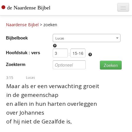
de Naardense Bijbel
Home
Naardense Bijbel
>
zoeken
Teksten raadplegen
Bijbelboek
Lucas
Bijbel bestellen
Hoofdstuk : vers
De vertaler
:
Zoekterm
Contact
3:15
Lucas
Maar als er een verwachting groeit
in de gemeenschap
en allen in hun harten overleggen
over Johannes
of hij niet de Gezalfde is,