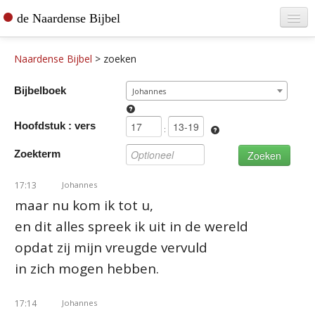
de Naardense Bijbel
Home
Naardense Bijbel
>
zoeken
Teksten raadplegen
Bijbelboek
Johannes
Bijbel bestellen
Hoofdstuk : vers
De vertaler
:
Zoekterm
Contact
17:13
Johannes
maar nu kom ik tot u,
en dit alles spreek ik uit in de wereld
opdat zij mijn vreugde vervuld
in zich mogen hebben.
17:14
Johannes