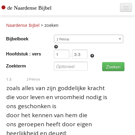
de Naardense Bijbel
Home
Naardense Bijbel
>
zoeken
Teksten raadplegen
Bijbelboek
2 Petrus
Bijbel bestellen
Hoofdstuk : vers
De vertaler
:
Zoekterm
Contact
1:3
2 Petrus
zoals alles van zijn goddelijke kracht
die voor leven en vroomheid nodig is
ons geschonken is
door het kennen van hem die
ons geroepen heeft door eigen
heerlijkheid en deugd;