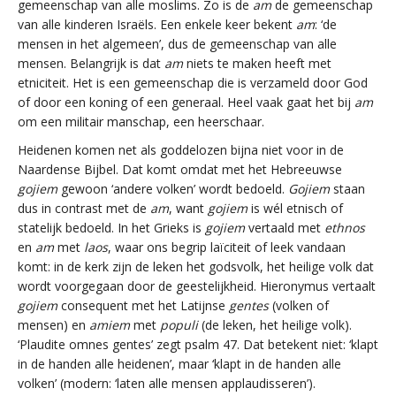
gemeenschap van alle moslims. Zo is de
am
de gemeenschap
van alle kinderen Israëls. Een enkele keer bekent
am
: ‘de
mensen in het algemeen’, dus de gemeenschap van alle
mensen. Belangrijk is dat
am
niets te maken heeft met
etniciteit. Het is een gemeenschap die is verzameld door God
of door een koning of een generaal. Heel vaak gaat het bij
am
om een militair manschap, een heerschaar.
Heidenen komen net als goddelozen bijna niet voor in de
Naardense Bijbel. Dat komt omdat met het Hebreeuwse
gojiem
gewoon ‘andere volken’ wordt bedoeld.
Gojiem
staan
dus in contrast met de
am
, want
gojiem
is wél etnisch of
statelijk bedoeld. In het Grieks is
gojiem
vertaald met
ethnos
en
am
met
laos
, waar ons begrip laïciteit of leek vandaan
komt: in de kerk zijn de leken het godsvolk, het heilige volk dat
wordt voorgegaan door de geestelijkheid. Hieronymus vertaalt
gojiem
consequent met het Latijnse
gentes
(volken of
mensen) en
amiem
met
populi
(de leken, het heilige volk).
‘Plaudite omnes gentes’ zegt psalm 47. Dat betekent niet: ‘klapt
in de handen alle heidenen’, maar ‘klapt in de handen alle
volken’ (modern: ‘laten alle mensen applaudisseren’).