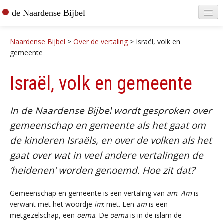
de Naardense Bijbel
Home
Naardense Bijbel
>
Over de vertaling
>
Israël, volk en
Teksten raadplegen
gemeente
Bijbel bestellen
Israël, volk en gemeente
De vertaler
In de Naardense Bijbel wordt gesproken over
Contact
gemeenschap en gemeente als het gaat om
de kinderen Israëls, en over de volken als het
gaat over wat in veel andere vertalingen de
‘heidenen’ worden genoemd. Hoe zit dat?
Gemeenschap en gemeente is een vertaling van
am
.
Am
is
verwant met het woordje
im
: met. Een
am
is een
metgezelschap, een
oema
. De
oema
is in de islam de