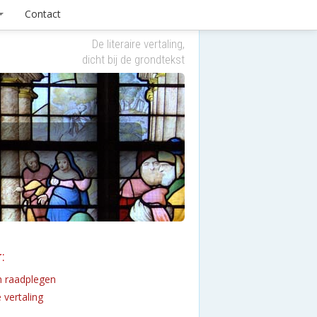
Contact
De literaire vertaling,
dicht bij de grondtekst
:
n raadplegen
 vertaling