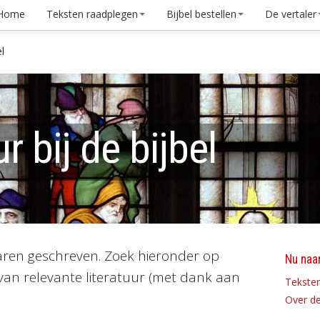
Home
Teksten raadplegen
Bijbel bestellen
De vertaler
el
r bij de bijbel
ntaren geschreven. Zoek hieronder op
Nu naar
 van relevante literatuur (met dank aan
Tekste
Over de