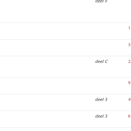
deel II
1
3
deel C
2
9
deel 3
4
deel 3
6