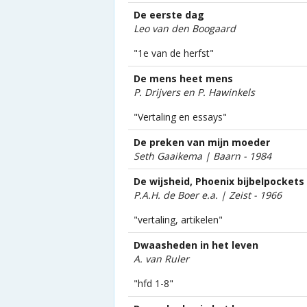
De eerste dag
Leo van den Boogaard
"1e van de herfst"
De mens heet mens
P. Drijvers en P. Hawinkels
"Vertaling en essays"
De preken van mijn moeder
Seth Gaaikema | Baarn - 1984
De wijsheid, Phoenix bijbelpockets
P.A.H. de Boer e.a. | Zeist - 1966
"vertaling, artikelen"
Dwaasheden in het leven
A. van Ruler
"hfd 1-8"