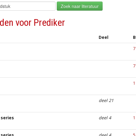
den voor Prediker
Deel
B
7
7
1
deel 21
series
deel 4
1
series
deel 4
5