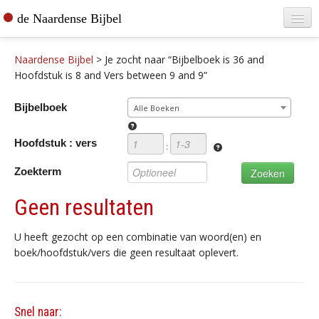
de Naardense Bijbel
Home
Naardense Bijbel
>
Je zocht naar “Bijbelboek is 36 and
Teksten raadplegen
Hoofdstuk is 8 and Vers between 9 and 9”
Bijbel bestellen
Bijbelboek
Alle Boeken
De vertaler
Hoofdstuk : vers
:
Contact
Zoekterm
Geen resultaten
U heeft gezocht op een combinatie van woord(en) en
boek/hoofdstuk/vers die geen resultaat oplevert.
Snel naar: