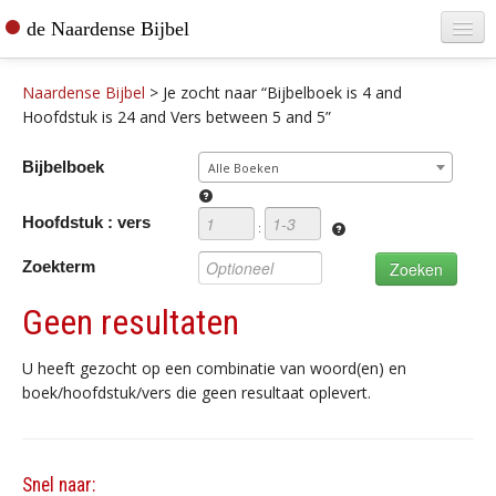
de Naardense Bijbel
Home
Naardense Bijbel
>
Je zocht naar “Bijbelboek is 4 and
Teksten raadplegen
Hoofdstuk is 24 and Vers between 5 and 5”
Bijbel bestellen
Bijbelboek
Alle Boeken
De vertaler
Hoofdstuk : vers
:
Contact
Zoekterm
Geen resultaten
U heeft gezocht op een combinatie van woord(en) en
boek/hoofdstuk/vers die geen resultaat oplevert.
Snel naar: