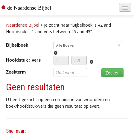
de Naardense Bijbel
Home
Naardense Bijbel
>
Je zocht naar “Bijbelboek is 42 and
Teksten raadplegen
Hoofdstuk is 1 and Vers between 45 and 45”
Bijbel bestellen
Bijbelboek
Alle Boeken
De vertaler
Hoofdstuk : vers
:
Contact
Zoekterm
Geen resultaten
U heeft gezocht op een combinatie van woord(en) en
boek/hoofdstuk/vers die geen resultaat oplevert.
Snel naar: