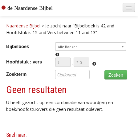
de Naardense Bijbel
Home
Naardense Bijbel
>
Je zocht naar “Bijbelboek is 42 and
Teksten raadplegen
Hoofdstuk is 15 and Vers between 11 and 13”
Bijbel bestellen
Bijbelboek
Alle Boeken
De vertaler
Hoofdstuk : vers
:
Contact
Zoekterm
Geen resultaten
U heeft gezocht op een combinatie van woord(en) en
boek/hoofdstuk/vers die geen resultaat oplevert.
Snel naar: