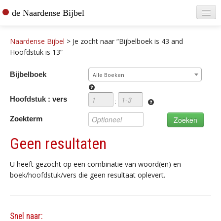
de Naardense Bijbel
Home
Naardense Bijbel
>
Je zocht naar “Bijbelboek is 43 and
Teksten raadplegen
Hoofdstuk is 13”
Bijbel bestellen
Bijbelboek
Alle Boeken
De vertaler
Hoofdstuk
: vers
:
Contact
Zoekterm
Geen resultaten
U heeft gezocht op een combinatie van woord(en) en
boek/
hoofdstuk
/vers die geen resultaat oplevert.
Snel naar: