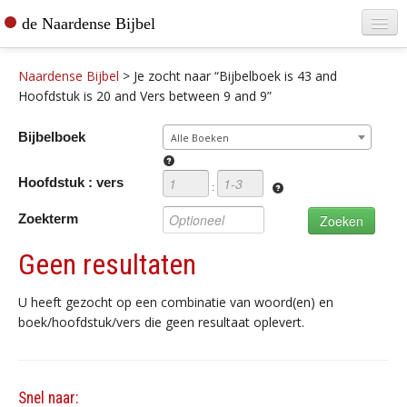
de Naardense Bijbel
Home
Naardense Bijbel
>
Je zocht naar “Bijbelboek is 43 and
Teksten raadplegen
Hoofdstuk is 20 and Vers between 9 and 9”
Bijbel bestellen
Bijbelboek
Alle Boeken
De vertaler
Hoofdstuk : vers
:
Contact
Zoekterm
Geen resultaten
U heeft gezocht op een combinatie van woord(en) en
boek/hoofdstuk/vers die geen resultaat oplevert.
Snel naar: