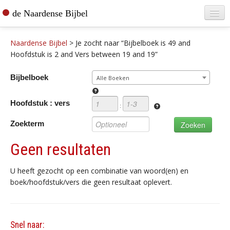
de Naardense Bijbel
Home
Naardense Bijbel
>
Je zocht naar “Bijbelboek is 49 and
Teksten raadplegen
Hoofdstuk is 2 and Vers between 19 and 19”
Bijbel bestellen
Bijbelboek
Alle Boeken
De vertaler
Hoofdstuk : vers
:
Contact
Zoekterm
Geen resultaten
U heeft gezocht op een combinatie van woord(en) en
boek/hoofdstuk/vers die geen resultaat oplevert.
Snel naar: