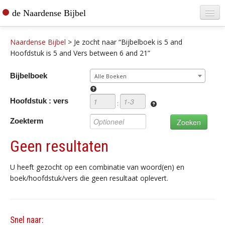
de Naardense Bijbel
Home
Naardense Bijbel
>
Je zocht naar “Bijbelboek is 5 and
Teksten raadplegen
Hoofdstuk is 5 and Vers between 6 and 21”
Bijbel bestellen
Bijbelboek
Alle Boeken
De vertaler
Hoofdstuk : vers
:
Contact
Zoekterm
Geen resultaten
U heeft gezocht op een combinatie van woord(en) en
boek/hoofdstuk/vers die geen resultaat oplevert.
Snel naar: