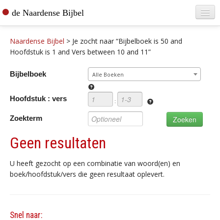
de Naardense Bijbel
Home
Naardense Bijbel
>
Je zocht naar “Bijbelboek is 50 and
Teksten raadplegen
Hoofdstuk is 1 and Vers between 10 and 11”
Bijbel bestellen
Bijbelboek
Alle Boeken
De vertaler
Hoofdstuk : vers
:
Contact
Zoekterm
Geen resultaten
U heeft gezocht op een combinatie van woord(en) en
boek/hoofdstuk/vers die geen resultaat oplevert.
Snel naar: