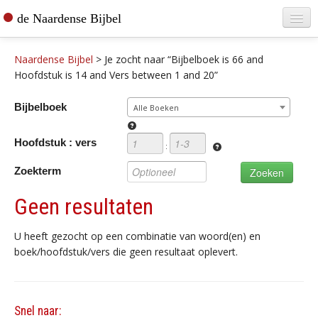
de Naardense Bijbel
Home
Naardense Bijbel
>
Je zocht naar “Bijbelboek is 66 and
Teksten raadplegen
Hoofdstuk is 14 and Vers between 1 and 20”
Bijbel bestellen
Bijbelboek
Alle Boeken
De vertaler
Hoofdstuk : vers
:
Contact
Zoekterm
Geen resultaten
U heeft gezocht op een combinatie van woord(en) en
boek/hoofdstuk/vers die geen resultaat oplevert.
Snel naar: