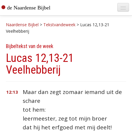
de Naardense Bijbel
Home
Naardense Bijbel
>
Tekstvandeweek
>
Lucas 12,13-21
Teksten raadplegen
Veelhebberij
Bijbel bestellen
Bijbeltekst van de week
Lucas 12,13-21
De vertaler
Veelhebberij
Contact
Maar dan zegt zomaar iemand uit de
12:13
schare
tot hem:
leermeester, zeg tot mijn broer
dat hij het erfgoed met mij deelt!