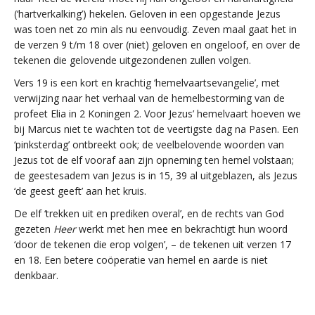
(‘hartverkalking’) hekelen. Geloven in een opgestande Jezus
was toen net zo min als nu eenvoudig. Zeven maal gaat het in
de verzen 9 t/m 18 over (niet) geloven en ongeloof, en over de
tekenen die gelovende uitgezondenen zullen volgen.
Vers 19 is een kort en krachtig ‘hemelvaartsevangelie’, met
verwijzing naar het verhaal van de hemelbestorming van de
profeet Elia in 2 Koningen 2. Voor Jezus’ hemelvaart hoeven we
bij Marcus niet te wachten tot de veertigste dag na Pasen. Een
‘pinksterdag’ ontbreekt ook; de veelbelovende woorden van
Jezus tot de elf vooraf aan zijn opneming ten hemel volstaan;
de geestesadem van Jezus is in 15, 39 al uitgeblazen, als Jezus
‘de geest geeft’ aan het kruis.
De elf ‘trekken uit en prediken overal’, en de rechts van God
gezeten
Heer
werkt met hen mee en bekrachtigt hun woord
‘door de tekenen die erop volgen’, – de tekenen uit verzen 17
en 18. Een betere coöperatie van hemel en aarde is niet
denkbaar.