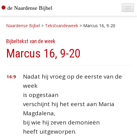
de Naardense Bijbel
Home
Naardense Bijbel
>
Tekstvandeweek
>
Marcus 16, 9-20
Teksten raadplegen
Bijbeltekst van de week
Bijbel bestellen
Marcus 16, 9-20
De vertaler
Contact
Nadat hij vroeg op de eerste van de
16:9
week
is opgestaan
verschijnt hij het eerst aan Maria
Magdalena,
bij wie hij zeven demonieën
heeft uitgeworpen.