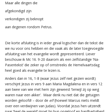
Maar alle dingen die
afgekondigd zijn
verkondigen zij beknopt
aan degenen rondom Petrus.
Die korte afsluiting is in ieder geval logischer dan de tekst die
we nu voor ons hebben en die vaak als de later toegevoegde
afsluiting van het evangelie wordt gepresenteerd. Liever
beschouw ik Mc 16. 9-20 daarom als een zelfstandige ‘Na-
Pasentekst’ die zeker op of omstreeks de Hemelvaartsdag
heel goed als evangelie te lezen is.
Anders dan in 16, 1-8 (waar Jezus zelf niet gezien wordt)
verschijnt Jezus in vers 9 aan Maria Magdalena en in vers 12
aan twee van wie met hem zijn geweest ‘terwijl zij op weg
waren naar een akker’. Maar denk nu niet dat die getuigen
worden geloofd! – door de
elf
(hoewel Marcus niets meldt
over een verdwijnen van Judas). Voordat Jezus hen uitzendt
naar ‘heel de wereld’ moet hij hun ongeloof en hardhartigheid