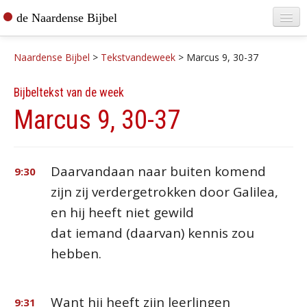
de Naardense Bijbel
Home
Naardense Bijbel
>
Tekstvandeweek
>
Marcus 9, 30-37
Teksten raadplegen
Bijbeltekst van de week
Bijbel bestellen
Marcus 9, 30-37
De vertaler
Contact
Daarvandaan naar buiten komend
9:30
zijn zij verdergetrokken door Galilea,
en hij heeft niet gewild
dat iemand (daarvan) kennis zou
hebben.
Want hij heeft zijn leerlingen
9:31