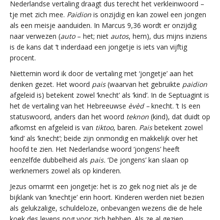
Nederlandse vertaling draagt dus terecht het verkleinwoord –
tje met zich mee.
Paidion
is onzijdig en kan zowel een jongen
als een meisje aanduiden. In Marcus 9,36 wordt er onzijdig
naar verwezen (
auto
– het; niet
autos
, hem), dus mijns inziens
is de kans dat ’t inderdaad een jongetje is iets van vijftig
procent.
Niettemin word ik door de vertaling met ‘jongetje’ aan het
denken gezet. Het woord
pais
(waarvan het gebruikte
paidion
afgeleid is) betekent zowel ‘knecht’ als ‘kind’. In de Septuagint is
het de vertaling van het Hebreeuwse
èvèd –
knecht. ’t Is een
statuswoord, anders dan het woord
teknon
(kind), dat duidt op
afkomst en afgeleid is van
tiktoo
, baren.
Pais
betekent zowel
‘kind’ als ‘knecht’; beide zijn onmondig en makkelijk over het
hoofd te zien. Het Nederlandse woord ‘jongens’ heeft
eenzelfde dubbelheid als
pais.
‘De jongens’ kan slaan op
werknemers zowel als op kinderen.
Jezus omarmt een jongetje: het is zo gek nog niet als je de
bijklank van ‘knechtje’ erin hoort. Kinderen werden niet bezien
als gelukzalige, schuldeloze, onbevangen wezens die de hele
koek des levens nog voor zich hebben. Als ze al gezien