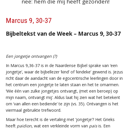
nee: hem die mij heeft gezonden!
Marcus 9, 30-37
Bijbeltekst van de Week – Marcus 9, 30-37
Een jongetje ontvangen (?)
In Marcus 9,36-37 is in de Naardense Bijbel sprake van ‘een
jongetje’, waar de bijbellezer ‘kind’ of ‘kindeke’ gewend is. Jezus
richt daar de aandacht van de egocentrische leerlingen door in
het centrum een jongetje te laten staan en het te omarmen.
‘Wie één van zulke jongetjes ontvangt, (met een beroep) op
mijn naam, ontvangt mij’. Aldus laat hij zien wat het betekent
om ‘van allen een bediende’ te zijn (vs. 35). Ontvangen is het
viermaal gebruikte trefwoord.
Maar hoe terecht is de vertaling met ‘jongetje’? Het Grieks
heeft
paidion
, wat een verkleinde vorm van
pais
is. Een